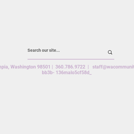
ympia, Washington 98501 | 360.786.9722 |
staff@wacommunit
bb3b- 136malo5cf58d_