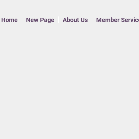
Home
New Page
About Us
Member Servic